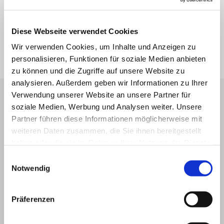
Diese Webseite verwendet Cookies
Wir verwenden Cookies, um Inhalte und Anzeigen zu
personalisieren, Funktionen für soziale Medien anbieten
zu können und die Zugriffe auf unsere Website zu
analysieren. Außerdem geben wir Informationen zu Ihrer
Verwendung unserer Website an unsere Partner für
RECHTSGEBIETE
soziale Medien, Werbung und Analysen weiter. Unsere
Partner führen diese Informationen möglicherweise mit
weiteren Daten zusammen, die Sie ihnen bereitgestellt
haben oder die sie im Rahmen Ihrer Nutzung der Dienste
Ich gewährleiste mit meiner
gesammelt haben.
Einwilligungsauswahl
Notwendig
langjährigen Berufserfahrung eine
kompetente und engagierte
Interessenvertretung in den
Präferenzen
Bereichen: